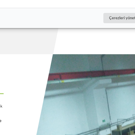
Çerezleri yöne
ık
e