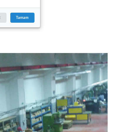
t
Tamam