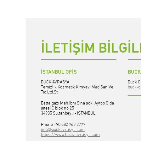
İLETİŞİM BİLGİL
İSTANBUL OFİS
BUCK
BUCK AVRASYA
Buck G
Temizlik Kozmetik Kimyevi Mad.San.Ve
buck-g
Tic.Ltd.Şti
Battalgazi Mah.İbni Sina sok. Aytop Gıda
sitesi C blok no:25
34935 Sultanbeyli - İSTANBUL
Phone +90 532 762 2777
info@buckavrasya.com
https://www.buck-avrasya.com