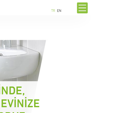
TR
EN
İNDE,
 EVİNİZE