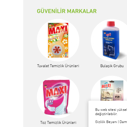
GÜVENİLİR MARKALAR
Tuvalet Temizlik Ürünleri
Bulaşik Grubu
Bu web sitesi yüksek
değiştirilebilir.
Gizlilik Beyanı
|
Dam
Toz Temizlik Ürünleri
Ev İçin Kireç Çözücü