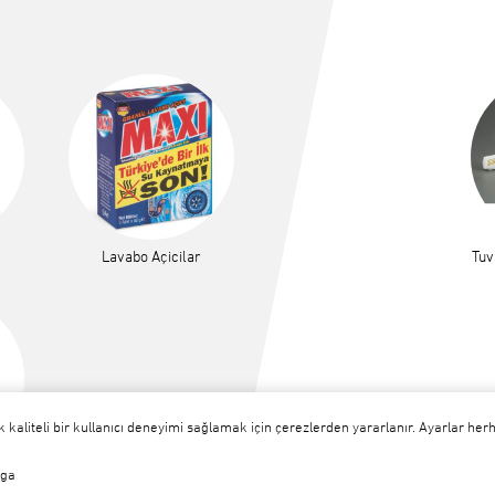
Lavabo Açicilar
Tuv
 kaliteli bir kullanıcı deneyimi sağlamak için çerezlerden yararlanır. Ayarlar he
ga
ler
Ev