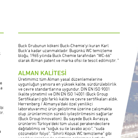
Buck Grubunun kökeni Buck-Chemie'yi kuran Karl
Buck'a kadar uzanmaktadır. Bugünkü WC temizleme
k
bloğu, 1965 yılında Buck Chemie tarafından “WC-66”
olarak Alman patent ve marka ofisi ile tescil edilmiştir. ”
ALMAN KALİTESİ
Üretimimiz tüm Alman yasal düzenlemelerine
de
uygunluğun yanısıra en yüksek kalite, sürdürülebilirlik
na
ve çevre standartlarına uygundur. DIN EN ISO 9001
(kalite yönetimi) ve DIN EN ISO 14001 (Buck Group
Sertifikaları) gibi farklı kalite ve çevre sertifikaları aldık.
Herrenberg / Almanya'daki özel yenilikçi
bi
laboratuvarımız ürün geliştirme üzerine çalışmakta
ir.
olup ,ürünlerimizin sürekli iyileştirilmesini sağlarlar
(Buck Group Innovation). Bu sayede Buck Avrasya,
ürünlerini Türkiye'deki tüm ulusal perakendecilere
dağıtabilmiş ve “soğuk su ile lavabo açıcı”, “suda
a
çözünebilir folyo”, “Sihirli Köpük WC temizleme” gibi