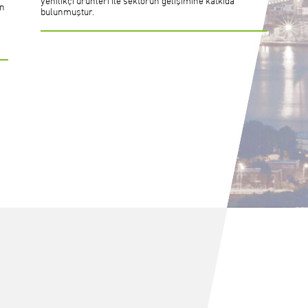
yenilikçi ürünleri ile sektörün gelişimine katkıda
an
bulunmuştur.