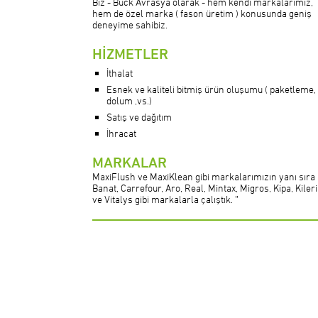
Biz - Buck Avrasya olarak - hem kendi markalarımız,
hem de özel marka ( fason üretim ) konusunda geniş
deneyime sahibiz.
HİZMETLER
İthalat
Esnek ve kaliteli bitmiş ürün oluşumu ( paketleme,
dolum ,vs.)
Satış ve dağıtım
İhracat
MARKALAR
MaxiFlush ve MaxiKlean gibi markalarımızın yanı sıra
Banat, Carrefour, Aro, Real, Mintax, Migros, Kipa, Kiler
ve Vitalys gibi markalarla çalıştık. ”