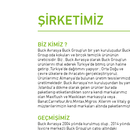
ŞİRKETİMİZ
BİZ KİMİZ ?
Buck Avrasya Buck Group'un bir yan kuruluşudur.Buc
Group oda kokuları ve birçok temizlik ürününün
üreticisidir. Biz , Buck Avrasya olarak Buck Group'un
ürünlerini ithal ederek Türkiye'de bitmiş ürün haline
getirip ,Türkiye'de dağıtımını yapıyor ; Orta Doğu ve
çevre ülkelere de ihracatını gerçekleştiriyoruz.
Ürünlerimiz Almanya'da bulunan üretim tesislerimiz
üretilmektedir. Buck Avrasya'nın kuruluşundan bu ya
,İstanbul'a dökme olarak gelen ürünler burada
paketlenip etiketlendikten sonra kendi markalarımız
olan Maxiflush ve Maxiklean markasıyla veya .
Banat,Carrefour,Aro,Mintax,Migros ,Kilerim ve Vitaly gi
müşterilerimizin kendi markaları altında paketlenmişt
GEÇMİŞİMİZ
Buck Avrasya 2004 yılında kurulmuş olup , 2014 yılınd
İsviçre merkezli Buck Group'un çatısı altındaki